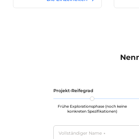
akademischer Abschnitt. Diese
Program
Daten können für Aufgaben zur
bessere 
Verbesserung des Fachwissens
Program
großer Modelle verwendet werden.
Nenn
Projekt-Reifegrad
Frühe Explorationsphase (noch keine
konkreten Spezifikationen)
Vollständiger Name
*