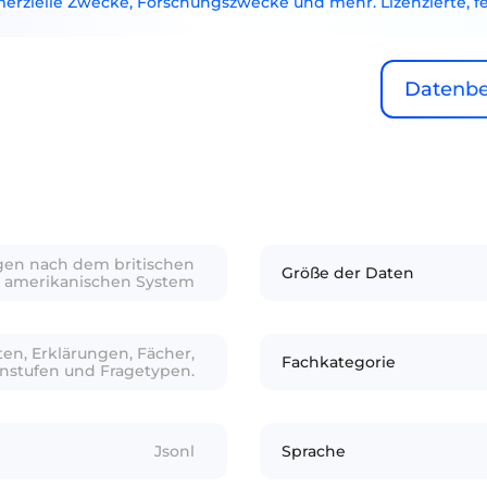
merzielle Zwecke, Forschungszwecke und mehr. Lizenzierte, fe
Datenbei
agen nach dem britischen
Größe der Daten
 amerikanischen System
en, Erklärungen, Fächer,
Fachkategorie
enstufen und Fragetypen.
Jsonl
Sprache