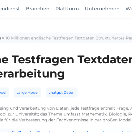
endienst
Branchen
Plattform
Unternehmen
We
e
>
10 Millionen englische Testfragen Textdaten Strukturiertes 
he Testfragen Textdate
erarbeitung
odel
Large Model
chatgpt Daten
rsing und Verarbeitung von Daten, jede Testfrage enthält Frage, 
ol zur Universität; das Thema umfasst Mathematik, Biologie, Rec
ie für die Verbesserung der Fachkenntnisse in der großen Mode