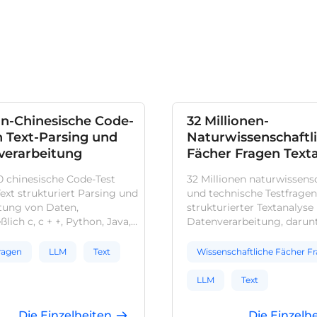
ion-Chinesische Code-
32 Millionen-
 Text-Parsing und
Naturwissenschaftl
verarbeitung
Fächer Fragen Text
und Datenverarbei
0 chinesische Code-Test
32 Millionen naturwissens
ext strukturiert Parsing und
und technische Testfragen
tung von Daten,
strukturierter Textanalyse
ßlich c, c + +, Python, Java,
Datenverarbeitung, darun
pt mehrere Sprache Code-
Mathematik, Physik, Chem
gen. Jede Testfrage enthält
Biologie und andere
ragen
LLM
Text
Wissenschaftliche Fächer F
er Frage, Antwort, Parsing
naturwissenschaftliche u
ache. Diese Daten können
technische Fächer in der
LLM
Text
Modelle zu bauen und zu
Grundschule, Mittelschule
ieren Code
Oberschule und Universitä
Die Einzelheiten
Die Einzelh