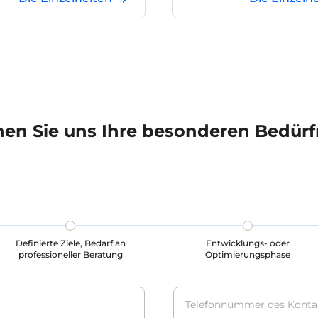
mierkenntnisse für eine
Testfrage enthält Felder w
Leistung in der
Antwort, Analyse, Fragety
mierung Aufgaben.
Disziplin und Abschnitt. D
Daten können für große
Modellaufgaben zur Verb
des Fachwissens verwende
en Sie uns Ihre besonderen Bedürf
Definierte Ziele, Bedarf an
Entwicklungs- oder
professioneller Beratung
Optimierungsphase
Telefonnummer des Konta