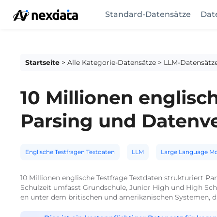
Standard-Datensätze
Dat
Startseite
>
Alle Kategorie-Datensätze
>
LLM-Datensätz
10 Millionen englisc
Parsing und Datenv
Englische Testfragen Textdaten
LLM
Large Language M
10 Millionen englische Testfrage Textdaten strukturiert Pa
Schulzeit umfasst Grundschule, Junior High und High Scho
en unter dem britischen und amerikanischen Systemen, d