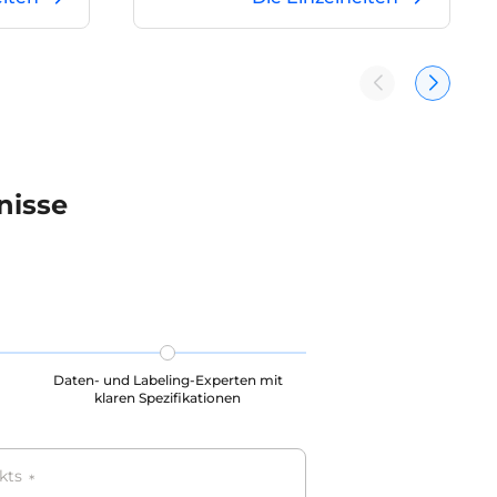
ie Frage,
zur Erweiterung des Fachwissens
p,
des Modells verwendet werden und
iese
können auch zur allgemeinen
Entwicklung der Intelligenz des
esserung
Modells beitragen.
t werden.
nisse
Daten- und Labeling-Experten mit
klaren Spezifikationen
kts
*