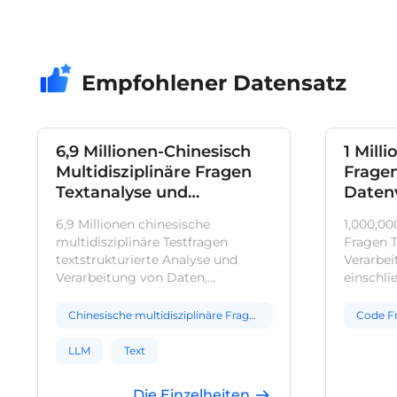
Empfohlener Datensatz
6,9 Millionen-Chinesisch
1 Mill
Multidisziplinäre Fragen
Fragen
Textanalyse und
Daten
Datenverarbeitung
6,9 Millionen chinesische
1,000,00
multidisziplinäre Testfragen
Fragen T
textstrukturierte Analyse und
Verarbei
Verarbeitung von Daten,
einschlie
einschließlich Grundschule, Junior
Javascri
High School, High School und
Test Fra
Chinesische multidisziplinäre Fragen
Code F
Universität von mehreren
die Feld
Disziplinen. Jede Testfrage enthält
und Spr
LLM
Text
Felder wie Frage, Antwort, Parsing,
helfen, 
Fragetyp, Fachgebiet und
konsolid
Die Einzelheiten