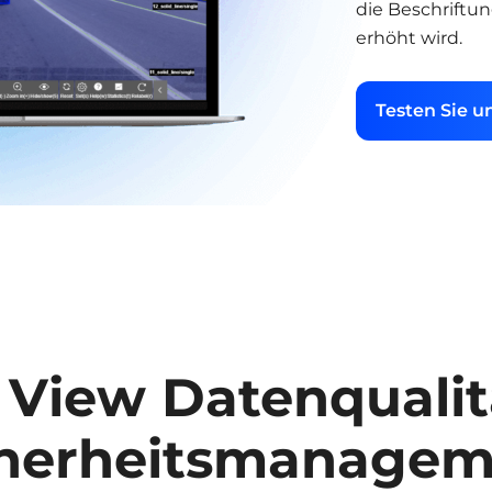
die Beschriftu
erhöht wird.
Testen Sie 
 View Datenquali
cherheitsmanagem