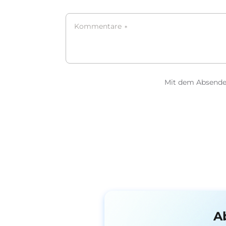
Kommentare
*
Mit dem Absenden
A