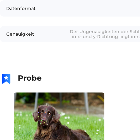
Datenformat
Der Ungenauigkeiten der Schl
Genauigkeit
in x- und y-Richtung liegt inn
um korrekt beschriftet
Genauigkeit der Schlüsselpunk
bei mindestens 97%; d
Attributbeschriftung be
Probe