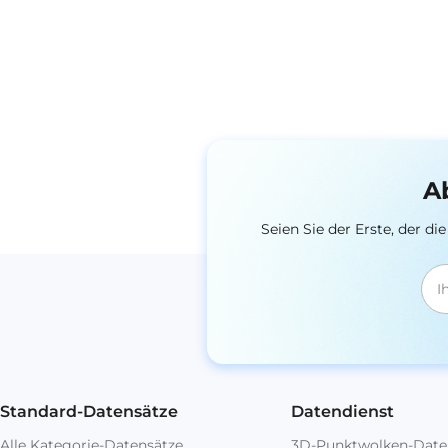
A
Seien Sie der Erste, der 
Standard-Datensätze
Datendienst
Alle Kategorie-Datensätze
3D-Punktwolken-Date