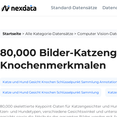
Standard-Datensätze
Datend
Startseite
>
Alle Kategorie-Datensätze
>
Computer Vision-Dat
80,000 Bilder-Katzen
Knochenmerkmalen
Katze und Hund Gesicht Knochen Schlüsselpunkt Sammlung Annotatio
Katze und Hund Gesicht Knochen Schlüsselpunkt Sammlung
Katze
80,000 skelettierte Keypoint-Daten für Katzengesichter und H
tzen- und Hundetypen, verschiedene Gesichtswinkel und unter
gesichts sowie die Attribute des gesamten Bildes werden mit 