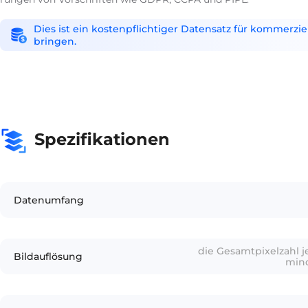
Dies ist ein kostenpflichtiger Datensatz für kommerzi
bringen.
Spezifikationen
Datenumfang
die Gesamtpixelzahl j
Bildauflösung
mind