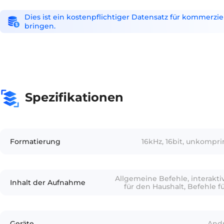
Dies ist ein kostenpflichtiger Datensatz für kommerzi
bringen.
Spezifikationen
Formatierung
16kHz, 16bit, unkompr
Allgemeine Befehle, interakti
Inhalt der Aufnahme
für den Haushalt, Befehle fü
Geräte
Andr