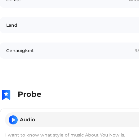
Land
Genauigkeit
9
Probe
Audio
I want to know what style of music About You Now is.