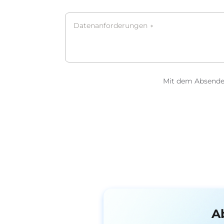
Datenanforderungen
*
Mit dem Absenden
A