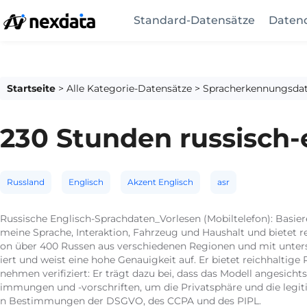
Standard-Datensätze
Datend
Startseite
>
Alle Kategorie-Datensätze
>
Spracherkennungsdat
230 Stunden russisch-
Russland
Englisch
Akzent Englisch
asr
Russische Englisch-Sprachdaten_Vorlesen (Mobiltelefon): Basi
meine Sprache, Interaktion, Fahrzeug und Haushalt und bietet r
on über 400 Russen aus verschiedenen Regionen und mit unters
iert und weist eine hohe Genauigkeit auf. Er bietet reichhal
nehmen verifiziert: Er trägt dazu bei, dass das Modell angesicht
immungen und -vorschriften, um die Privatsphäre und die legit
n Bestimmungen der DSGVO, des CCPA und des PIPL.