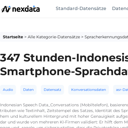
Standard-Datensätze
Datend
Startseite
>
Alle Kategorie-Datensätze
>
Spracherkennungsdat
347 Stunden-Indonesi
Smartphone-Sprachda
Audio
Daten
Datensatz
Konversationsdaten
asr-Da
Indonesian Speech Data_Conversations (Mobiltelefon), basieren
tributen wie Textinhalt, Zeitstempel des Satzes, Identität des
hem und kulturellem Hintergrund mit hoher Genauigkeit aufge
dar und wurde von mehreren KI-Firmen validiert: Er hilft dem M
ngen und -regeln, um sicherzustellen, dass die Privatsphäre un