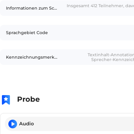
Insgesamt 412 Teilnehmer, da
Informationen zum Schreiber
Sprachgebiet Code
Textinhalt-Annotation
Kennzeichnungsmerkmale
Sprecher-Kennzeic
Rauschens
Probe
Audio