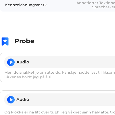
Annotierter Textinha
Kennzeichnungsmerkmale
Sprecherken
Gerä
Probe
Audio
Men du snakket jo om atte du, kanskje hadde lyst til likso
Kirkenes holdt jeg på å si.
Audio
Og klokka er nå litt over ti. Eh, jeg våknet sånn halv åtte, tro