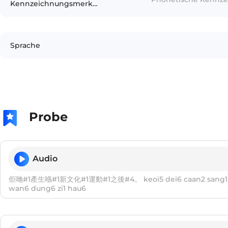
Kennzeichnungsmerkmale
Sprache
Probe
Audio
佢哋#1產生喺#1新文化#1運動#1之後#4。 keoi5 dei6 caan2 sang1 hai2 san1 man4 faa3
wan6 dung6 zi1 hau6