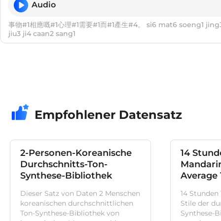
Audio
事物#1相應嘅#1心理#1需要#1而#1產生#4。 si6 mat6 soeng1 jing3 ge3 sam1 lei5 seoi1
jiu3 ji4 caan2 sang1
Empfohlener Datensatz
2-Personen-Koreanische
14 Stund
Durchschnitts-Ton-
Mandarin
Synthese-Bibliothek
Average
Sprachsy
Dieser Satz von Daten 2 Menschen
14 Stunden
koreanischen durchschnittlichen
Stile der d
Ton-Synthese-Bibliothek von
Synthese-Bi