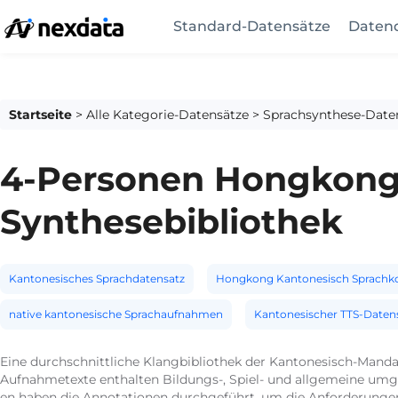
Standard-Datensätze
Datend
Startseite
>
Alle Kategorie-Datensätze
>
Sprachsynthese-Date
4-Personen Hongkong-
Synthesebibliothek
Kantonesisches Sprachdatensatz
Hongkong Kantonesisch Sprachk
native kantonesische Sprachaufnahmen
Kantonesischer TTS-Daten
Eine durchschnittliche Klangbibliothek der Kantonesisch-Man
Aufnahmetexte enthalten Bildungs-, Spiel- und allgemeine umg
en haben die Annotationen durchgeführt, um die Anforderungen 