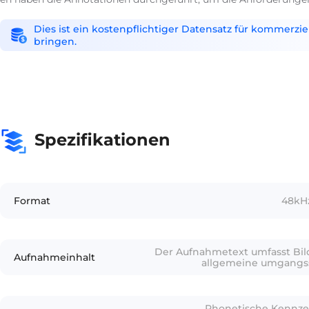
Dies ist ein kostenpflichtiger Datensatz für kommerzi
bringen.
Spezifikationen
Format
48kHz
Der Aufnahmetext umfasst Bild
Aufnahmeinhalt
allgemeine umgangss
Phonetische Kennze