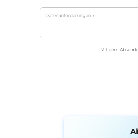
Datenanforderungen
*
Mit dem Absenden
A