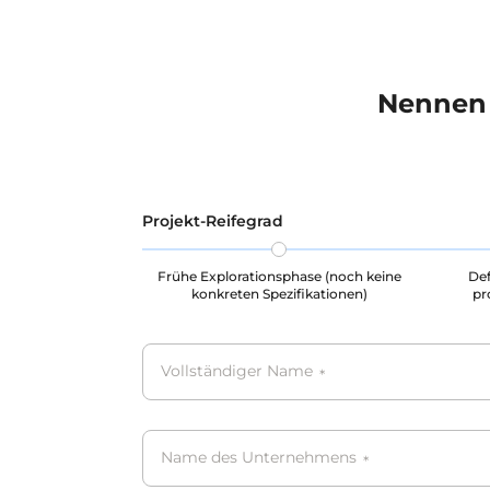
wie die Erkennung von
Fahrergesten verwendet werden.
Nennen 
Projekt-Reifegrad
Frühe Explorationsphase (noch keine
Def
konkreten Spezifikationen)
pr
Vollständiger Name
*
Name des Unternehmens
*