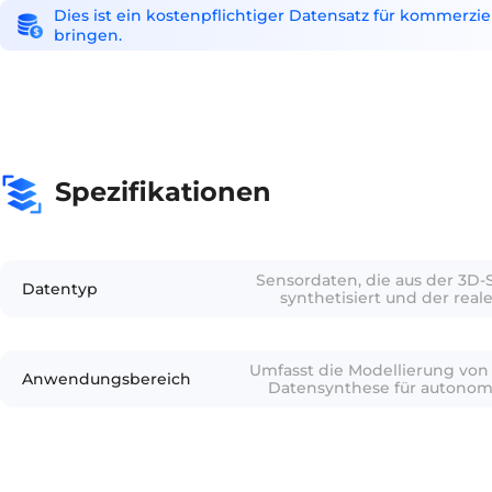
Dies ist ein kostenpflichtiger Datensatz für kommerzi
bringen.
Spezifikationen
Sensordaten, die aus der 3D
Datentyp
synthetisiert und der rea
ähnlich sind, einschließli
Videosequenzen und
Umfasst die Modellierung v
Anwendungsbereich
Datensynthese für autonom
und 